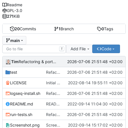
Readme
GPL-3.0
271
KiB
20
Commits
1
Branch
0
Tags
main
Add File
Code
T
Tim
2026-07-06 21:51:48 +02:00
Refactoring & portable Testpfade
test
Refactoring & portable Testpfade
2026-07-06 21:51:48 +02:00
LICENSE
Initial commit
2022-08-14 19:55:11 +02:00
logseq-install.sh
Refactoring & portable Testpfade
2026-07-06 21:51:48 +02:00
README.md
README um Hinweis auf symbolischen Link ergänzt
2022-09-14 11:04:30 +02:00
run-tests.sh
Refactoring & portable Testpfade
2026-07-06 21:51:48 +02:00
Screenshot.png
Screenshot erneuert
2022-09-14 15:17:02 +02:00