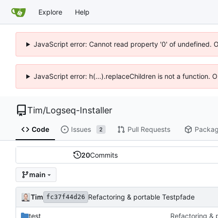
Explore
Help
JavaScript error: Cannot read property '0' of undefined. 
JavaScript error: h(...).replaceChildren is not a function.
Tim
/
Logseq-Installer
Code
Issues
Pull Requests
Packa
2
20
Commits
main
Tim
Refactoring & portable Testpfade
fc37f44d26
test
Refactoring & 