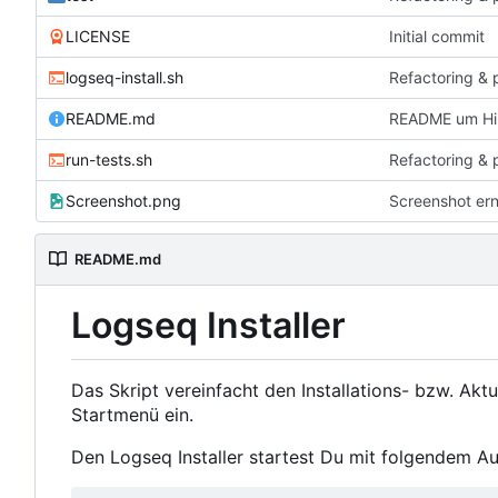
LICENSE
Initial commit
logseq-install.sh
Refactoring & 
README.md
README um Hin
run-tests.sh
Refactoring & 
Screenshot.png
Screenshot er
README.md
Logseq Installer
Das Skript vereinfacht den Installations- bzw. Akt
Startmenü ein.
Den Logseq Installer startest Du mit folgendem Au