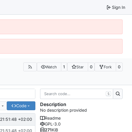
Sign In
1
0
0
Watch
Star
Fork
S
Description
e
Code
No description provided
Readme
21:51:48 +02:00
GPL-3.0
271
KiB
21:51:48 +02:00