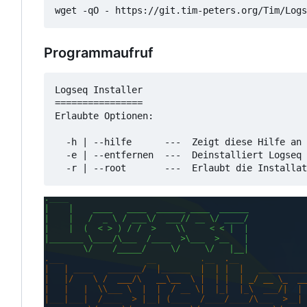
wget -qO - https://git.tim-peters.org/Tim/Logs
Programmaufruf
Logseq Installer

================

Erlaubte Optionen:

  -h | --hilfe      ---  Zeigt diese Hilfe an

  -e | --entfernen  ---  Deinstalliert Logseq
