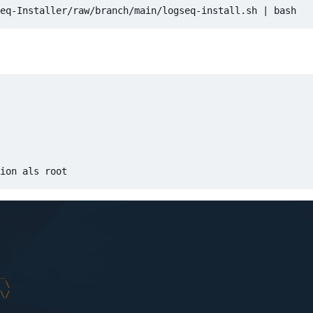
eq-Installer/raw/branch/main/logseq-install.sh 
|