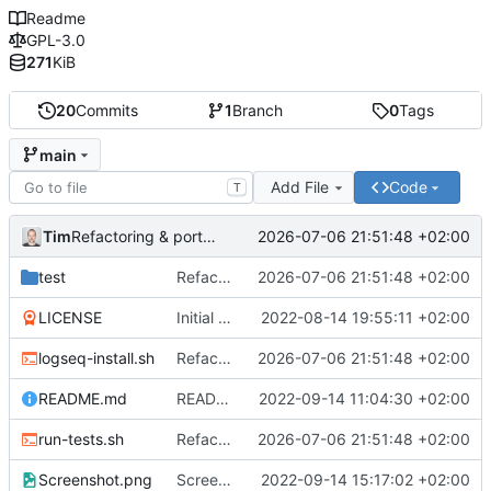
Readme
GPL-3.0
271
KiB
20
Commits
1
Branch
0
Tags
main
Add File
Code
T
Tim
2026-07-06 21:51:48 +02:00
Refactoring & portable Testpfade
test
Refactoring & portable Testpfade
2026-07-06 21:51:48 +02:00
LICENSE
Initial commit
2022-08-14 19:55:11 +02:00
logseq-install.sh
Refactoring & portable Testpfade
2026-07-06 21:51:48 +02:00
README.md
README um Hinweis auf symbolischen Link ergänzt
2022-09-14 11:04:30 +02:00
run-tests.sh
Refactoring & portable Testpfade
2026-07-06 21:51:48 +02:00
Screenshot.png
Screenshot erneuert
2022-09-14 15:17:02 +02:00