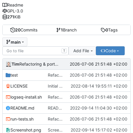
Readme
GPL-3.0
271
KiB
20
Commits
1
Branch
0
Tags
main
Add File
Code
T
Tim
2026-07-06 21:51:48 +02:00
Refactoring & portable Testpfade
test
Refactoring & portable Testpfade
2026-07-06 21:51:48 +02:00
LICENSE
Initial commit
2022-08-14 19:55:11 +02:00
logseq-install.sh
Refactoring & portable Testpfade
2026-07-06 21:51:48 +02:00
README.md
README um Hinweis auf symbolischen Link ergänzt
2022-09-14 11:04:30 +02:00
run-tests.sh
Refactoring & portable Testpfade
2026-07-06 21:51:48 +02:00
Screenshot.png
Screenshot erneuert
2022-09-14 15:17:02 +02:00