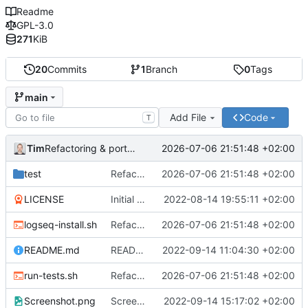
Readme
GPL-3.0
271
KiB
20
Commits
1
Branch
0
Tags
main
Add File
Code
T
Tim
2026-07-06 21:51:48 +02:00
Refactoring & portable Testpfade
test
Refactoring & portable Testpfade
2026-07-06 21:51:48 +02:00
LICENSE
Initial commit
2022-08-14 19:55:11 +02:00
logseq-install.sh
Refactoring & portable Testpfade
2026-07-06 21:51:48 +02:00
README.md
README um Hinweis auf symbolischen Link ergänzt
2022-09-14 11:04:30 +02:00
run-tests.sh
Refactoring & portable Testpfade
2026-07-06 21:51:48 +02:00
Screenshot.png
Screenshot erneuert
2022-09-14 15:17:02 +02:00