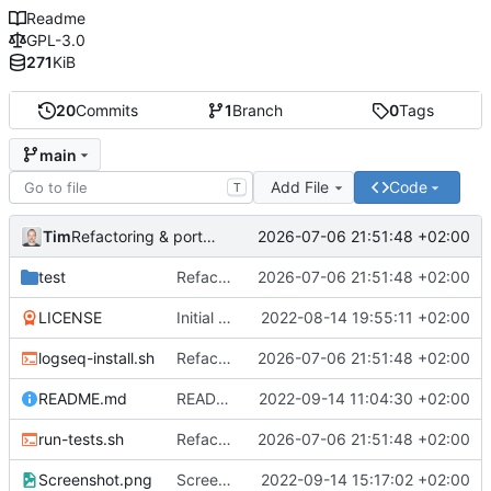
Readme
GPL-3.0
271
KiB
20
Commits
1
Branch
0
Tags
main
Add File
Code
T
Tim
2026-07-06 21:51:48 +02:00
Refactoring & portable Testpfade
test
Refactoring & portable Testpfade
2026-07-06 21:51:48 +02:00
LICENSE
Initial commit
2022-08-14 19:55:11 +02:00
logseq-install.sh
Refactoring & portable Testpfade
2026-07-06 21:51:48 +02:00
README.md
README um Hinweis auf symbolischen Link ergänzt
2022-09-14 11:04:30 +02:00
run-tests.sh
Refactoring & portable Testpfade
2026-07-06 21:51:48 +02:00
Screenshot.png
Screenshot erneuert
2022-09-14 15:17:02 +02:00