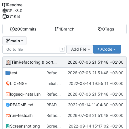
Readme
GPL-3.0
271
KiB
20
Commits
1
Branch
0
Tags
main
Add File
Code
T
Tim
2026-07-06 21:51:48 +02:00
Refactoring & portable Testpfade
test
Refactoring & portable Testpfade
2026-07-06 21:51:48 +02:00
LICENSE
Initial commit
2022-08-14 19:55:11 +02:00
logseq-install.sh
Refactoring & portable Testpfade
2026-07-06 21:51:48 +02:00
README.md
README um Hinweis auf symbolischen Link ergänzt
2022-09-14 11:04:30 +02:00
run-tests.sh
Refactoring & portable Testpfade
2026-07-06 21:51:48 +02:00
Screenshot.png
Screenshot erneuert
2022-09-14 15:17:02 +02:00