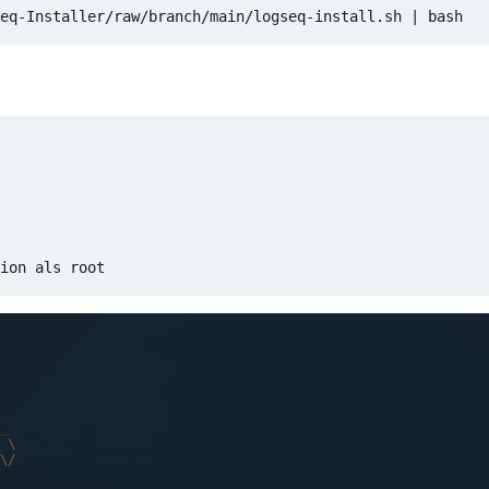
eq-Installer/raw/branch/main/logseq-install.sh 
|