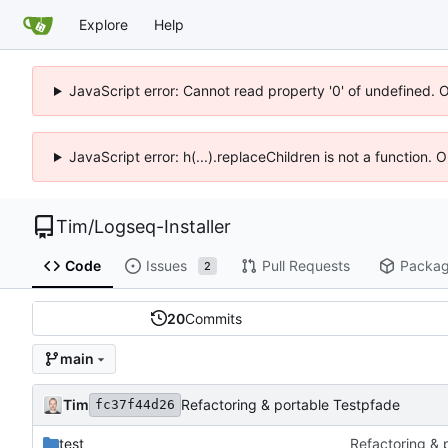
Explore
Help
JavaScript error: Cannot read property '0' of undefined. 
JavaScript error: h(...).replaceChildren is not a function.
Tim
/
Logseq-Installer
Code
Issues
Pull Requests
Packa
2
20
Commits
main
Tim
Refactoring & portable Testpfade
fc37f44d26
test
Refactoring & 