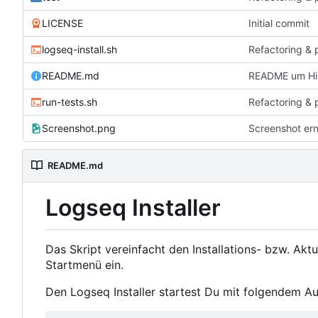
LICENSE
Initial commit
logseq-install.sh
Refactoring & 
README.md
README um Hin
run-tests.sh
Refactoring & 
Screenshot.png
Screenshot er
README.md
Logseq Installer
Das Skript vereinfacht den Installations- bzw. Akt
Startmenü ein.
Den Logseq Installer startest Du mit folgendem Au