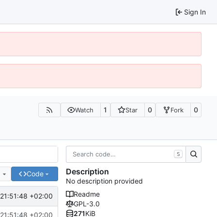
Sign In
1
0
0
Watch
Star
Fork
S
Description
e
Code
No description provided
Readme
21:51:48 +02:00
GPL-3.0
271
KiB
21:51:48 +02:00