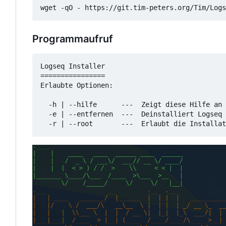
wget -qO - https://git.tim-peters.org/Tim/Logs
Programmaufruf
Logseq Installer

================

Erlaubte Optionen:

  -h | --hilfe      ---  Zeigt diese Hilfe an

  -e | --entfernen  ---  Deinstalliert Logseq
