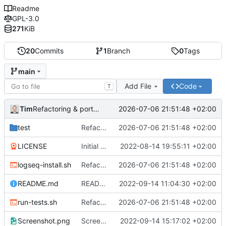
Readme
GPL-3.0
271
KiB
20
Commits
1
Branch
0
Tags
main
Add File
Code
T
Tim
2026-07-06 21:51:48 +02:00
Refactoring & portable Testpfade
test
Refactoring & portable Testpfade
2026-07-06 21:51:48 +02:00
LICENSE
Initial commit
2022-08-14 19:55:11 +02:00
logseq-install.sh
Refactoring & portable Testpfade
2026-07-06 21:51:48 +02:00
README.md
README um Hinweis auf symbolischen Link ergänzt
2022-09-14 11:04:30 +02:00
run-tests.sh
Refactoring & portable Testpfade
2026-07-06 21:51:48 +02:00
Screenshot.png
Screenshot erneuert
2022-09-14 15:17:02 +02:00