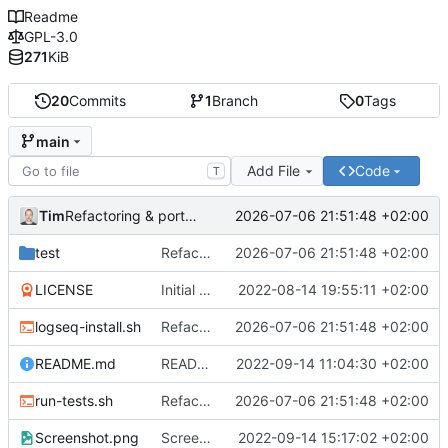
Readme
GPL-3.0
271
KiB
20
Commits
1
Branch
0
Tags
main
Add File
Code
T
Tim
2026-07-06 21:51:48 +02:00
Refactoring & portable Testpfade
test
Refactoring & portable Testpfade
2026-07-06 21:51:48 +02:00
LICENSE
Initial commit
2022-08-14 19:55:11 +02:00
logseq-install.sh
Refactoring & portable Testpfade
2026-07-06 21:51:48 +02:00
README.md
README um Hinweis auf symbolischen Link ergänzt
2022-09-14 11:04:30 +02:00
run-tests.sh
Refactoring & portable Testpfade
2026-07-06 21:51:48 +02:00
Screenshot.png
Screenshot erneuert
2022-09-14 15:17:02 +02:00