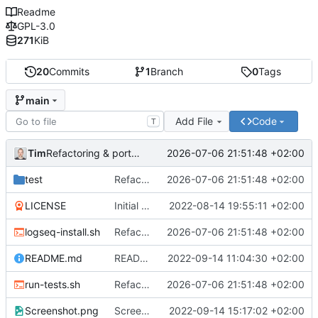
Readme
GPL-3.0
271
KiB
20
Commits
1
Branch
0
Tags
main
Add File
Code
T
Tim
2026-07-06 21:51:48 +02:00
Refactoring & portable Testpfade
test
Refactoring & portable Testpfade
2026-07-06 21:51:48 +02:00
LICENSE
Initial commit
2022-08-14 19:55:11 +02:00
logseq-install.sh
Refactoring & portable Testpfade
2026-07-06 21:51:48 +02:00
README.md
README um Hinweis auf symbolischen Link ergänzt
2022-09-14 11:04:30 +02:00
run-tests.sh
Refactoring & portable Testpfade
2026-07-06 21:51:48 +02:00
Screenshot.png
Screenshot erneuert
2022-09-14 15:17:02 +02:00