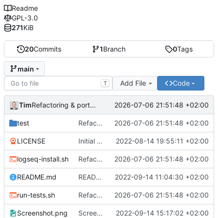
Readme
GPL-3.0
271
KiB
20
Commits
1
Branch
0
Tags
main
Add File
Code
T
Tim
2026-07-06 21:51:48 +02:00
Refactoring & portable Testpfade
test
Refactoring & portable Testpfade
2026-07-06 21:51:48 +02:00
LICENSE
Initial commit
2022-08-14 19:55:11 +02:00
logseq-install.sh
Refactoring & portable Testpfade
2026-07-06 21:51:48 +02:00
README.md
README um Hinweis auf symbolischen Link ergänzt
2022-09-14 11:04:30 +02:00
run-tests.sh
Refactoring & portable Testpfade
2026-07-06 21:51:48 +02:00
Screenshot.png
Screenshot erneuert
2022-09-14 15:17:02 +02:00