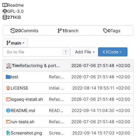
Readme
GPL-3.0
271
KiB
20
Commits
1
Branch
0
Tags
main
Add File
Code
T
Tim
2026-07-06 21:51:48 +02:00
Refactoring & portable Testpfade
test
Refactoring & portable Testpfade
2026-07-06 21:51:48 +02:00
LICENSE
Initial commit
2022-08-14 19:55:11 +02:00
logseq-install.sh
Refactoring & portable Testpfade
2026-07-06 21:51:48 +02:00
README.md
README um Hinweis auf symbolischen Link ergänzt
2022-09-14 11:04:30 +02:00
run-tests.sh
Refactoring & portable Testpfade
2026-07-06 21:51:48 +02:00
Screenshot.png
Screenshot erneuert
2022-09-14 15:17:02 +02:00