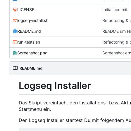
LICENSE
Initial commit
logseq-install.sh
Refactoring & 
README.md
README um Hin
run-tests.sh
Refactoring & 
Screenshot.png
Screenshot er
README.md
Logseq Installer
Das Skript vereinfacht den Installations- bzw. Akt
Startmenü ein.
Den Logseq Installer startest Du mit folgendem Au