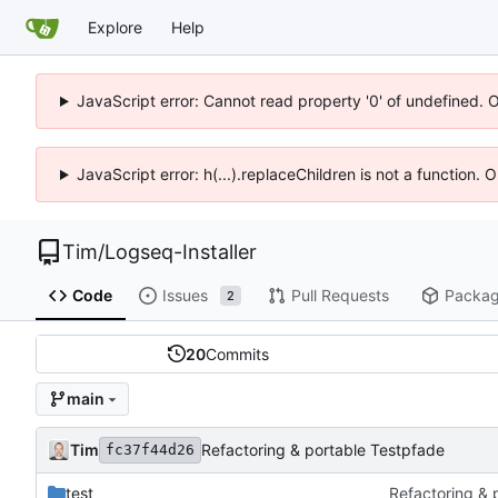
Explore
Help
JavaScript error: Cannot read property '0' of undefined. 
JavaScript error: h(...).replaceChildren is not a function.
Tim
/
Logseq-Installer
Code
Issues
Pull Requests
Packa
2
20
Commits
main
Tim
Refactoring & portable Testpfade
fc37f44d26
test
Refactoring & 