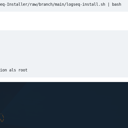
eq-Installer/raw/branch/main/logseq-install.sh 
|