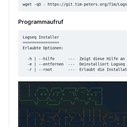
wget -qO - https://git.tim-peters.org/Tim/Logs
Programmaufruf
Logseq Installer

================

Erlaubte Optionen:

  -h | --hilfe      ---  Zeigt diese Hilfe an

  -e | --entfernen  ---  Deinstalliert Logseq
