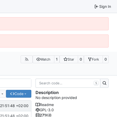
Sign In
1
0
0
Watch
Star
Fork
S
Description
e
Code
No description provided
Readme
21:51:48 +02:00
GPL-3.0
271
KiB
21:51:48 +02:00