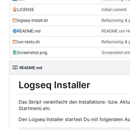
LICENSE
Initial commit
logseq-install.sh
Refactoring & 
README.md
README um Hin
run-tests.sh
Refactoring & 
Screenshot.png
Screenshot er
README.md
Logseq Installer
Das Skript vereinfacht den Installations- bzw. Akt
Startmenü ein.
Den Logseq Installer startest Du mit folgendem Au