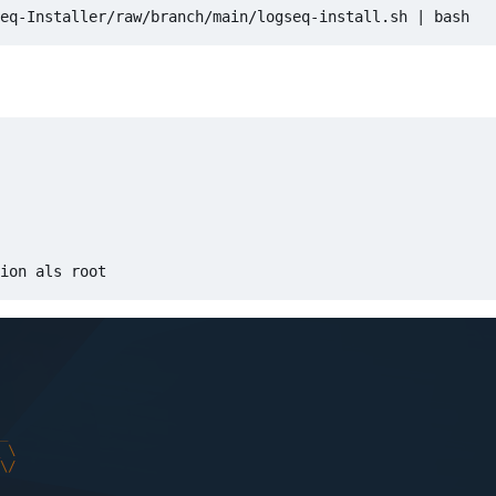
eq-Installer/raw/branch/main/logseq-install.sh 
|