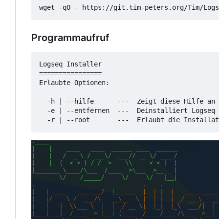
wget -qO - https://git.tim-peters.org/Tim/Logs
Programmaufruf
Logseq Installer

================

Erlaubte Optionen:

  -h | --hilfe      ---  Zeigt diese Hilfe an

  -e | --entfernen  ---  Deinstalliert Logseq
