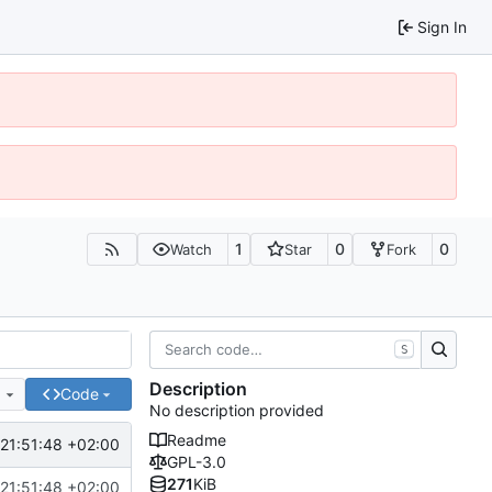
Sign In
1
0
0
Watch
Star
Fork
S
Description
e
Code
No description provided
Readme
21:51:48 +02:00
GPL-3.0
271
KiB
21:51:48 +02:00