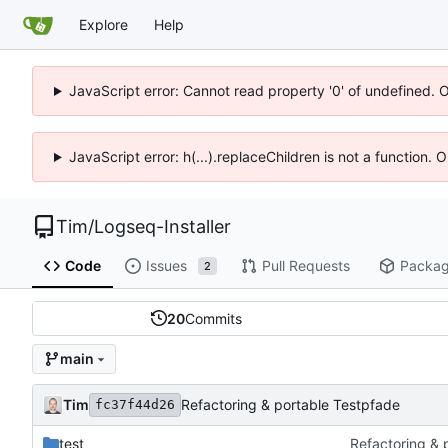
Explore
Help
JavaScript error: Cannot read property '0' of undefined. 
JavaScript error: h(...).replaceChildren is not a function.
Tim
/
Logseq-Installer
Code
Issues
Pull Requests
Packa
2
20
Commits
main
Tim
Refactoring & portable Testpfade
fc37f44d26
test
Refactoring & 