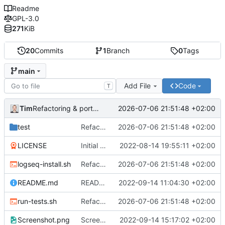
Readme
GPL-3.0
271
KiB
20
Commits
1
Branch
0
Tags
main
Add File
Code
T
Tim
2026-07-06 21:51:48 +02:00
Refactoring & portable Testpfade
test
Refactoring & portable Testpfade
2026-07-06 21:51:48 +02:00
LICENSE
Initial commit
2022-08-14 19:55:11 +02:00
logseq-install.sh
Refactoring & portable Testpfade
2026-07-06 21:51:48 +02:00
README.md
README um Hinweis auf symbolischen Link ergänzt
2022-09-14 11:04:30 +02:00
run-tests.sh
Refactoring & portable Testpfade
2026-07-06 21:51:48 +02:00
Screenshot.png
Screenshot erneuert
2022-09-14 15:17:02 +02:00