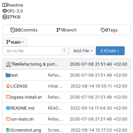
Readme
GPL-3.0
271
KiB
20
Commits
1
Branch
0
Tags
main
Add File
Code
T
Tim
2026-07-06 21:51:48 +02:00
Refactoring & portable Testpfade
test
Refactoring & portable Testpfade
2026-07-06 21:51:48 +02:00
LICENSE
Initial commit
2022-08-14 19:55:11 +02:00
logseq-install.sh
Refactoring & portable Testpfade
2026-07-06 21:51:48 +02:00
README.md
README um Hinweis auf symbolischen Link ergänzt
2022-09-14 11:04:30 +02:00
run-tests.sh
Refactoring & portable Testpfade
2026-07-06 21:51:48 +02:00
Screenshot.png
Screenshot erneuert
2022-09-14 15:17:02 +02:00