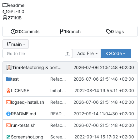
Readme
GPL-3.0
271
KiB
20
Commits
1
Branch
0
Tags
main
Add File
Code
T
Tim
2026-07-06 21:51:48 +02:00
Refactoring & portable Testpfade
test
Refactoring & portable Testpfade
2026-07-06 21:51:48 +02:00
LICENSE
Initial commit
2022-08-14 19:55:11 +02:00
logseq-install.sh
Refactoring & portable Testpfade
2026-07-06 21:51:48 +02:00
README.md
README um Hinweis auf symbolischen Link ergänzt
2022-09-14 11:04:30 +02:00
run-tests.sh
Refactoring & portable Testpfade
2026-07-06 21:51:48 +02:00
Screenshot.png
Screenshot erneuert
2022-09-14 15:17:02 +02:00