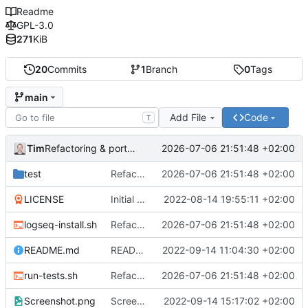
Readme
GPL-3.0
271
KiB
20
Commits
1
Branch
0
Tags
main
Add File
Code
T
Tim
2026-07-06 21:51:48 +02:00
Refactoring & portable Testpfade
test
Refactoring & portable Testpfade
2026-07-06 21:51:48 +02:00
LICENSE
Initial commit
2022-08-14 19:55:11 +02:00
logseq-install.sh
Refactoring & portable Testpfade
2026-07-06 21:51:48 +02:00
README.md
README um Hinweis auf symbolischen Link ergänzt
2022-09-14 11:04:30 +02:00
run-tests.sh
Refactoring & portable Testpfade
2026-07-06 21:51:48 +02:00
Screenshot.png
Screenshot erneuert
2022-09-14 15:17:02 +02:00