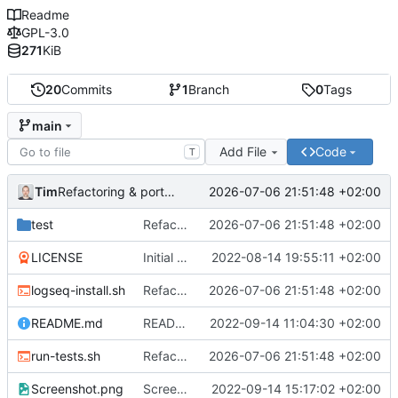
Readme
GPL-3.0
271
KiB
20
Commits
1
Branch
0
Tags
main
Add File
Code
T
Tim
2026-07-06 21:51:48 +02:00
Refactoring & portable Testpfade
test
Refactoring & portable Testpfade
2026-07-06 21:51:48 +02:00
LICENSE
Initial commit
2022-08-14 19:55:11 +02:00
logseq-install.sh
Refactoring & portable Testpfade
2026-07-06 21:51:48 +02:00
README.md
README um Hinweis auf symbolischen Link ergänzt
2022-09-14 11:04:30 +02:00
run-tests.sh
Refactoring & portable Testpfade
2026-07-06 21:51:48 +02:00
Screenshot.png
Screenshot erneuert
2022-09-14 15:17:02 +02:00