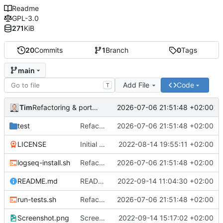
Readme
GPL-3.0
271
KiB
20
Commits
1
Branch
0
Tags
main
Add File
Code
T
Tim
2026-07-06 21:51:48 +02:00
Refactoring & portable Testpfade
test
Refactoring & portable Testpfade
2026-07-06 21:51:48 +02:00
LICENSE
Initial commit
2022-08-14 19:55:11 +02:00
logseq-install.sh
Refactoring & portable Testpfade
2026-07-06 21:51:48 +02:00
README.md
README um Hinweis auf symbolischen Link ergänzt
2022-09-14 11:04:30 +02:00
run-tests.sh
Refactoring & portable Testpfade
2026-07-06 21:51:48 +02:00
Screenshot.png
Screenshot erneuert
2022-09-14 15:17:02 +02:00