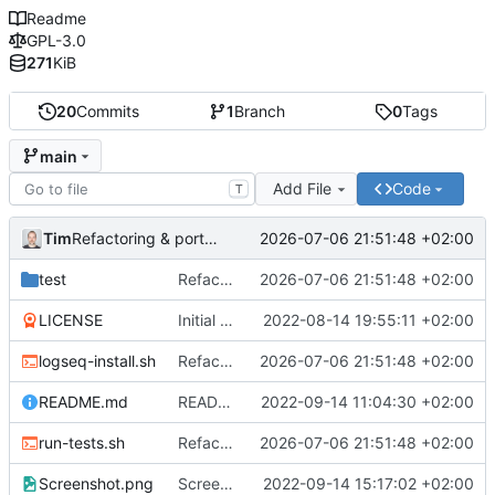
Readme
GPL-3.0
271
KiB
20
Commits
1
Branch
0
Tags
main
Add File
Code
T
Tim
2026-07-06 21:51:48 +02:00
Refactoring & portable Testpfade
test
Refactoring & portable Testpfade
2026-07-06 21:51:48 +02:00
LICENSE
Initial commit
2022-08-14 19:55:11 +02:00
logseq-install.sh
Refactoring & portable Testpfade
2026-07-06 21:51:48 +02:00
README.md
README um Hinweis auf symbolischen Link ergänzt
2022-09-14 11:04:30 +02:00
run-tests.sh
Refactoring & portable Testpfade
2026-07-06 21:51:48 +02:00
Screenshot.png
Screenshot erneuert
2022-09-14 15:17:02 +02:00